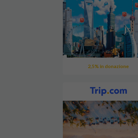
2,5% in donazione