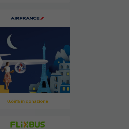
0,68% in donazione