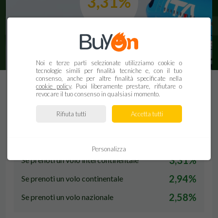
3,31%
Noi e terze parti selezionate utilizziamo cookie o
ATTIVA CASHBACK
tecnologie simili per finalità tecniche e, con il tuo
consenso, anche per altre finalità specificate nella
cookie policy
. Puoi liberamente prestare, rifiutare o
revocare il tuo consenso in qualsiasi momento.
Rifiuta tutti
Accetta tutti
Cashback che BuyOn donerà
Personalizza
3,31%
Se prenoti un volo intercontinentale
2,94%
Se prenoti un volo continentale
2,58%
Se prenoti un volo nazionale